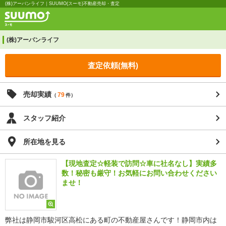
(株)アーバンライフ｜SUUMO(スーモ)不動産売却・査定
(株)アーバンライフ
査定依頼(無料)
売却実績
79
（
件）
スタッフ紹介
所在地を見る
【現地査定☆軽装で訪問☆車に社名なし】実績多
数！秘密も厳守！お気軽にお問い合わせください
ませ！
弊社は静岡市駿河区高松にある町の不動産屋さんです！静岡市内は