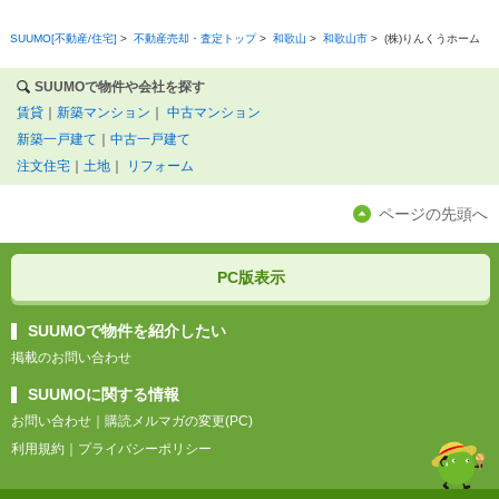
SUUMO[不動産/住宅]
>
不動産売却・査定トップ
>
和歌山
>
和歌山市
>
(株)りんくうホーム
SUUMOで物件や会社を探す
賃貸
｜
新築マンション
｜
中古マンション
新築一戸建て
｜
中古一戸建て
注文住宅
｜
土地
｜
リフォーム
ページの先頭へ
PC版表示
SUUMOで物件を紹介したい
掲載のお問い合わせ
SUUMOに関する情報
お問い合わせ
｜
購読メルマガの変更(PC)
利用規約
｜
プライバシーポリシー