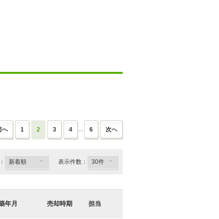
...
前へ
1
2
3
4
6
次へ
：
表示件数：
築年月
売却時期
担当