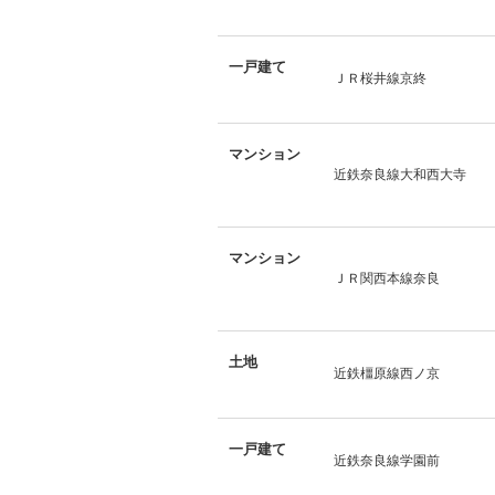
一戸建て
ＪＲ桜井線京終
マンション
近鉄奈良線大和西大寺
マンション
ＪＲ関西本線奈良
土地
近鉄橿原線西ノ京
一戸建て
近鉄奈良線学園前