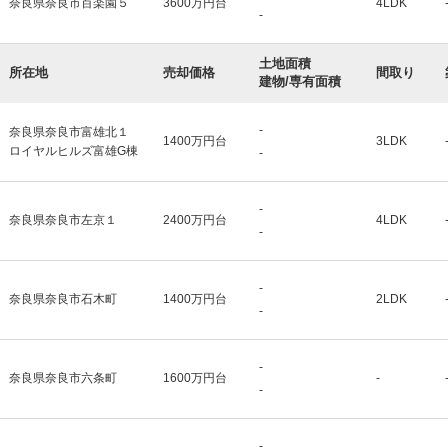
奈良県奈良市百楽園５
3600万円台
4LDK
-
土地面積
所在地
売却価格
間取り
建物/専有面積
-
奈良県奈良市富雄北１
1400万円台
3LDK
ロイヤルヒルズ富雄G棟
-
-
奈良県奈良市左京１
2400万円台
4LDK
-
-
奈良県奈良市石木町
1400万円台
2LDK
-
-
奈良県奈良市六条町
1600万円台
-
-
-