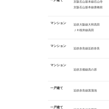
一戸建て
京阪石山坂本線石山寺
京阪石山坂本線唐橋前
マンション
近鉄大阪線大和高田
ＪＲ桜井線高田
マンション
近鉄奈良線近鉄奈良
マンション
近鉄京都線高の原
一戸建て
近鉄奈良線菖蒲池
一戸建て