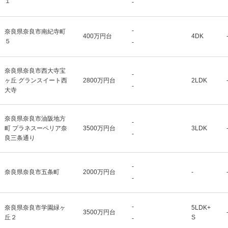
１
-
-
奈良県奈良市南紀寺町
400万円台
4DK
５
-
奈良県奈良市西大寺宝
-
ヶ丘 グランスイート西
2800万円台
2LDK
-
大寺
奈良県奈良市油阪地方
-
町 プラネスーペリア奈
3500万円台
3LDK
-
良三条通り
-
奈良県奈良市五条町
2000万円台
-
-
-
奈良県奈良市学園緑ヶ
5LDK+
3500万円台
丘２
S
-