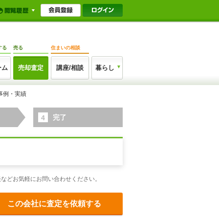
する
売る
住まいの相談
ーム
売却査定
講座/相談
暮らし
事例・実績
完了
4
談などお気軽にお問い合わせください。
この会社に査定を依頼する