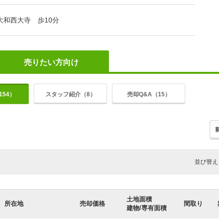
大和西大寺 歩10分
売りたい方向け
54）
スタッフ紹介（8）
売却Q&A（15）
並び替え
土地面積
所在地
売却価格
間取り
建物/専有面積