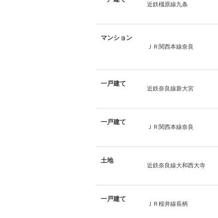
近鉄橿原線九条
マンション
ＪＲ関西本線奈良
一戸建て
近鉄奈良線新大宮
一戸建て
ＪＲ関西本線奈良
土地
近鉄奈良線大和西大寺
一戸建て
ＪＲ桜井線長柄