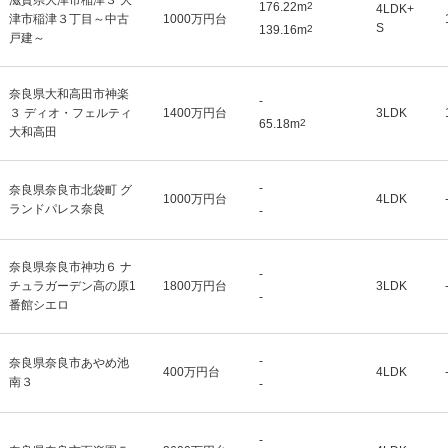
滋賀県大津市稲津３ 大
176.22m
2
4LDK+
津市稲津３丁目～中古
1000万円台
S
139.16m
2
戸建～
奈良県大和高田市神楽
-
３ ディオ・フェルティ
1400万円台
3LDK
65.18m
2
大和高田
-
奈良県奈良市北袋町 グ
1000万円台
4LDK
ランドパレス奈良
-
奈良県奈良市神功６ ナ
-
チュラガーデン高の原1
1800万円台
3LDK
-
番館シエロ
-
奈良県奈良市あやめ池
400万円台
4LDK
南３
-
-