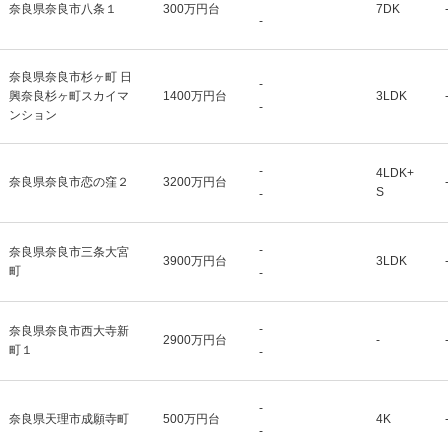
奈良県奈良市八条１
300万円台
7DK
-
奈良県奈良市杉ヶ町 日
-
興奈良杉ヶ町スカイマ
1400万円台
3LDK
-
ンション
-
4LDK+
奈良県奈良市恋の窪２
3200万円台
S
-
-
奈良県奈良市三条大宮
3900万円台
3LDK
町
-
-
奈良県奈良市西大寺新
2900万円台
-
町１
-
-
奈良県天理市成願寺町
500万円台
4K
-