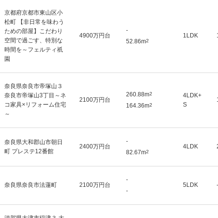
京都府京都市東山区小
松町 【非日常を味わう
-
ための部屋】こだわり
4900万円台
1LDK
空間で過ごす、特別な
52.86m
2
時間を～フェルティ祇
園
奈良県奈良市帝塚山３
260.88m
2
奈良市帝塚山3丁目～ネ
4LDK+
2100万円台
コ家具×リフォーム住宅
S
164.36m
2
～
-
奈良県大和郡山市朝日
2400万円台
4LDK
町 プレステ12番館
82.67m
2
-
奈良県奈良市法蓮町
2100万円台
5LDK
-