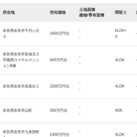
土地面積
所在地
売却価格
間取り
建物/専有面積
-
奈良県奈良市千代ヶ丘
6LDK+
1800万円台
２
S
-
奈良県奈良市富雄北３
-
学園西ロイヤルマンシ
800万円台
4LDK
-
ョンB棟
-
奈良県奈良市若葉台１
3200万円台
4LDK
-
-
奈良県奈良市山町
300万円台
4DK
-
-
奈良県奈良市七条西町
2400万円台
4LDK