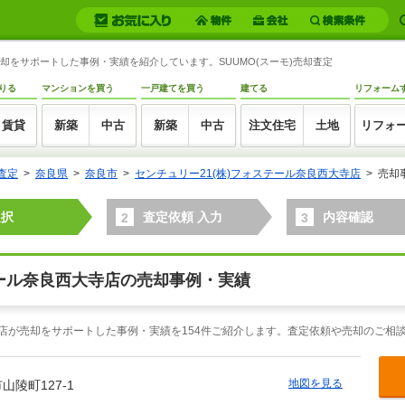
売却をサポートした事例・実績を紹介しています。SUUMO(スーモ)売却査定
りる
マンションを買う
一戸建てを買う
建てる
リフォーム
賃貸
新築
中古
新築
中古
注文住宅
土地
リフォ
査定
奈良県
奈良市
センチュリー21(株)フォステール奈良西大寺店
売却
選択
査定依頼 入力
内容確認
2
3
テール奈良西大寺店の売却事例・実績
寺店が売却をサポートした事例・実績を154件ご紹介します。査定依頼や売却のご相
地図を見る
山陵町127-1