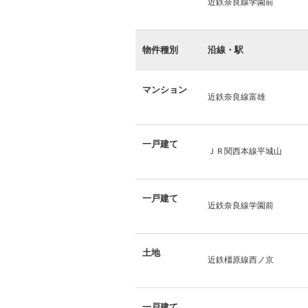
近鉄奈良線学園前
物件種別
沿線・駅
マンション
近鉄奈良線富雄
一戸建て
ＪＲ関西本線平城山
一戸建て
近鉄奈良線学園前
土地
近鉄橿原線西ノ京
一戸建て