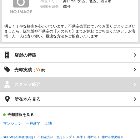
得意エリア
神戸市中央区、北区、西宮市
売却実績数
80件
明るく丁寧な接客を心がけています。不動産売買についてお困りごとがござい
ましたら、阪急阪神不動産の【えのもと】までお気軽にご相談ください。お客
様一人一人に寄り添い、最適な方法をご提案いたします！
店舗の特徴
売却実績
83
（
件）
スタッフ紹介
所在地を見る
売却情報を見る
マンション
一戸建て
土地
SUUMO[不動産/住宅]
>
不動産売却・査定トップ
>
兵庫
>
神戸市
>
神戸市中央区
>