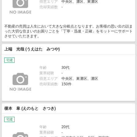
得意エリア
中央区、灘区、東灘区
売却実績数
-
不動産の売買は人生において大きな分岐点となります。お客様の思い出の詰ま
った大切な住まいのお困りごとを「丁寧・迅速・正確」をモットーにサポート
させていただきます。
上端 光哉 (うえはた みつや)
宅建
年齢
30代
業界経験
-
得意エリア
中央区、東灘区、灘区
売却実績数
150件
榎本 皐 (えのもと さつき)
宅建
年齢
20代
業界経験
-