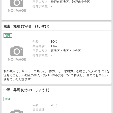
得意エリア
神戸市東灘区、神戸市中央区
売却実績数
-
嵩山 桂右 (すやま けいすけ)
宅建
年齢
30代
業界経験
11年
得意エリア
東灘区・灘区・中央区
売却実績数
-
私の強みは、サッカーで培った「体力」と「忍耐力」を礎として人の為に汗を
流せること。不動産の購入・売却への不安を1つ1つ解決し、 全力でお手伝い
させていただきます!!
中野 昇馬 (なかの しょうま)
宅建
年齢
20代
業界経験
-