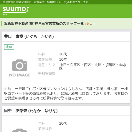
阪急阪神不動産(株)神戸三宮営業所｜SUUMO(スーモ)不動産売却・査定
6
阪急阪神不動産(株)神戸三宮営業所のスタッフ一覧
(
人 )
井口 泰樹 (いぐち たいき)
宅建
年齢
30代
業界経験
10年
得意エリア
神戸市兵庫区・西区・北区・須磨区・垂水
区
売却実績数
-
土地・一戸建て住宅・区分マンションはもちろん、店舗・工場・田んぼ・一棟
収益アパート等の売買経験もあり、知識と経験は自負しております。お客様の
ご要望を実現させる為に粉骨砕身で取り組みます。
田中 友梨奈 (たなか ゆりな)
年齢
20代
業界経験
-