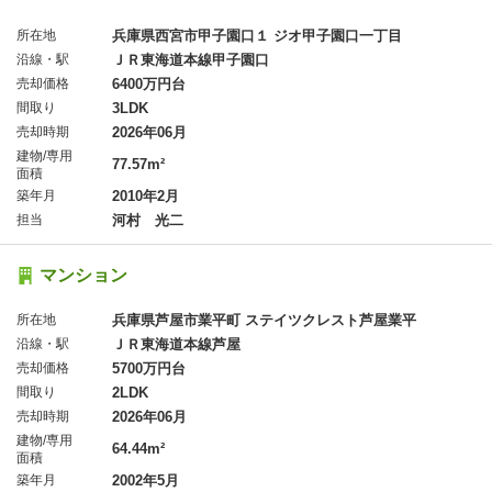
所在地
兵庫県西宮市甲子園口１ ジオ甲子園口一丁目
沿線・駅
ＪＲ東海道本線甲子園口
売却価格
6400万円台
間取り
3LDK
売却時期
2026年06月
建物/専用
77.57m²
面積
築年月
2010年2月
担当
河村 光二
マンション
所在地
兵庫県芦屋市業平町 ステイツクレスト芦屋業平
沿線・駅
ＪＲ東海道本線芦屋
売却価格
5700万円台
間取り
2LDK
売却時期
2026年06月
建物/専用
64.44m²
面積
築年月
2002年5月