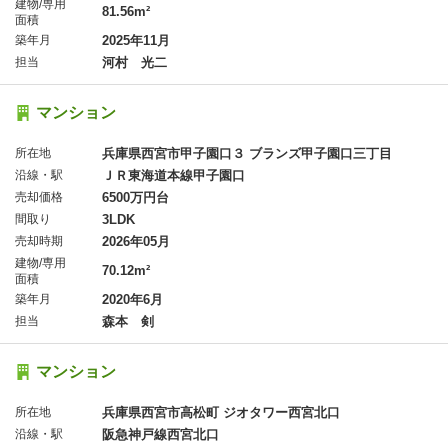
建物/専用
81.56m²
面積
築年月
2025年11月
担当
河村 光二
マンション
所在地
兵庫県西宮市甲子園口３ ブランズ甲子園口三丁目
沿線・駅
ＪＲ東海道本線甲子園口
売却価格
6500万円台
間取り
3LDK
売却時期
2026年05月
建物/専用
70.12m²
面積
築年月
2020年6月
担当
森本 剣
マンション
所在地
兵庫県西宮市高松町 ジオタワー西宮北口
沿線・駅
阪急神戸線西宮北口