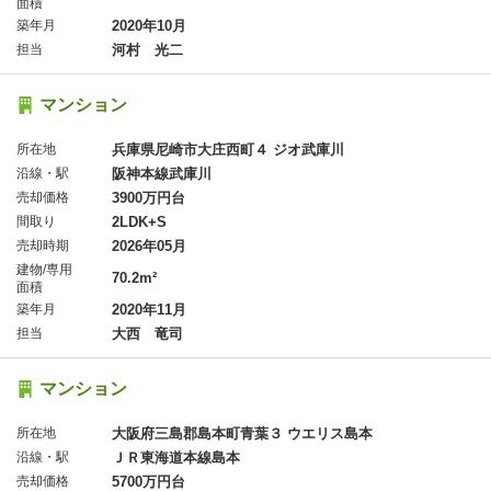
面積
築年月
2020年10月
担当
河村 光二
マンション
所在地
兵庫県尼崎市大庄西町４ ジオ武庫川
沿線・駅
阪神本線武庫川
売却価格
3900万円台
間取り
2LDK+S
売却時期
2026年05月
建物/専用
70.2m²
面積
築年月
2020年11月
担当
大西 竜司
マンション
所在地
大阪府三島郡島本町青葉３ ウエリス島本
沿線・駅
ＪＲ東海道本線島本
売却価格
5700万円台