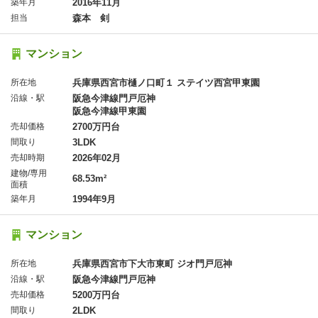
築年月
2016年11月
担当
森本 剣
マンション
所在地
兵庫県西宮市樋ノ口町１ ステイツ西宮甲東園
沿線・駅
阪急今津線門戸厄神
阪急今津線甲東園
売却価格
2700万円台
間取り
3LDK
売却時期
2026年02月
建物/専用
68.53m²
面積
築年月
1994年9月
マンション
所在地
兵庫県西宮市下大市東町 ジオ門戸厄神
沿線・駅
阪急今津線門戸厄神
売却価格
5200万円台
間取り
2LDK