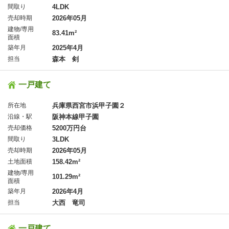
間取り
4LDK
売却時期
2026年05月
建物/専用
83.41m²
面積
築年月
2025年4月
担当
森本 剣
一戸建て
所在地
兵庫県西宮市浜甲子園２
沿線・駅
阪神本線甲子園
売却価格
5200万円台
間取り
3LDK
売却時期
2026年05月
土地面積
158.42m²
建物/専用
101.29m²
面積
築年月
2026年4月
担当
大西 竜司
一戸建て