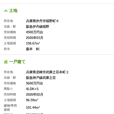
土地
所在地
兵庫県伊丹市稲野町６
沿線・駅
阪急伊丹線稲野
売却価格
4500万円台
売却時期
2026年03月
土地面積
158.67m²
担当
森本 剣
一戸建て
所在地
兵庫県尼崎市武庫之荘本町２
沿線・駅
阪急神戸線武庫之荘
売却価格
5600万円台
間取り
4LDK+S
売却時期
2026年02月
土地面積
96.59m²
建物/専用
101.44m²
面積