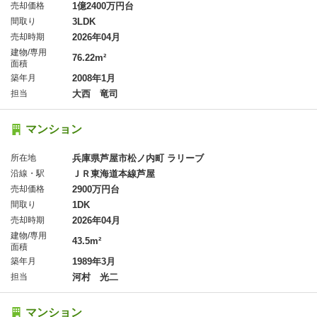
売却価格
1億2400万円台
間取り
3LDK
売却時期
2026年04月
建物/専用
76.22m²
面積
築年月
2008年1月
担当
大西 竜司
マンション
所在地
兵庫県芦屋市松ノ内町 ラリーブ
沿線・駅
ＪＲ東海道本線芦屋
売却価格
2900万円台
間取り
1DK
売却時期
2026年04月
建物/専用
43.5m²
面積
築年月
1989年3月
担当
河村 光二
マンション