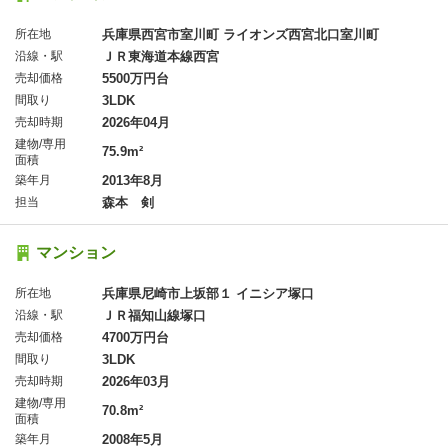
所在地
兵庫県西宮市室川町 ライオンズ西宮北口室川町
沿線・駅
ＪＲ東海道本線西宮
売却価格
5500万円台
間取り
3LDK
売却時期
2026年04月
建物/専用
75.9m²
面積
築年月
2013年8月
担当
森本 剣
マンション
所在地
兵庫県尼崎市上坂部１ イニシア塚口
沿線・駅
ＪＲ福知山線塚口
売却価格
4700万円台
間取り
3LDK
売却時期
2026年03月
建物/専用
70.8m²
面積
築年月
2008年5月