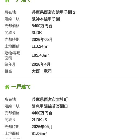
所在地
兵庫県西宮市浜甲子園２
沿線・駅
阪神本線甲子園
売却価格
5400万円台
間取り
3LDK
売却時期
2026年05月
土地面積
113.24m²
建物/専用
105.43m²
面積
築年月
2026年4月
担当
大西 竜司
一戸建て
所在地
兵庫県西宮市大社町
沿線・駅
阪急甲陽線苦楽園口
売却価格
4400万円台
間取り
2LDK+S
売却時期
2026年05月
土地面積
81.06m²