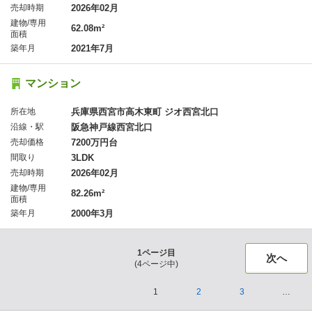
売却時期
2026年02月
建物/専用
62.08m²
面積
築年月
2021年7月
マンション
所在地
兵庫県西宮市高木東町 ジオ西宮北口
沿線・駅
阪急神戸線西宮北口
売却価格
7200万円台
間取り
3LDK
売却時期
2026年02月
建物/専用
82.26m²
面積
築年月
2000年3月
1
ページ目
次へ
(
4
ページ中)
1
2
3
…