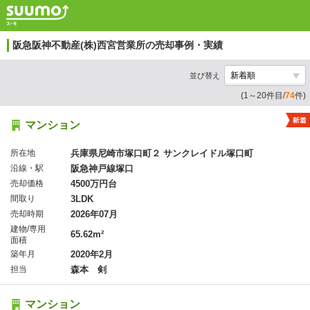
阪急阪神不動産(株)西宮営業所の売却事例・実績
並び替え
(1～20件目/
74
件)
マンション
所在地
兵庫県尼崎市塚口町２ サンクレイドル塚口町
沿線・駅
阪急神戸線塚口
売却価格
4500万円台
間取り
3LDK
売却時期
2026年07月
建物/専用
65.62m²
面積
築年月
2020年2月
担当
森本 剣
マンション