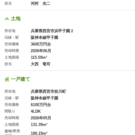
担当
河村 光二
土地
所在地
兵庫県西宮市浜甲子園２
沿線・駅
阪神本線甲子園
売却価格
3600万円台
売却時期
2026年06月
土地面積
115.59m²
担当
大西 竜司
一戸建て
所在地
兵庫県西宮市枝川町
沿線・駅
阪神本線甲子園
売却価格
6100万円台
間取り
4LDK
売却時期
2026年05月
土地面積
131.39m²
建物/専用
100.19m²