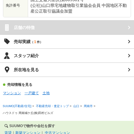
(公社)山口県宅地建物取引業協会会員 中国地区不動
免許番号
産公正取引協議会加盟
店舗の特徴
売却実績
1
（
件）
スタッフ紹介
所在地を見る
売却情報を見る
マンション
一戸建て
土地
SUUMO[不動産/住宅]
>
不動産売却・査定トップ
>
山口
>
周南市
>
ハウスドゥ 周南城ケ丘(株)田村ビルズ
SUUMOで物件や会社を探す
賃貸
｜
新築マンション
｜
中古マンション