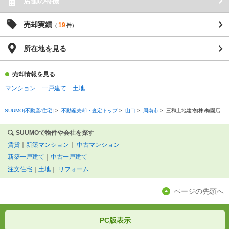
店舗の特徴
売却実績
19
（
件）
所在地を見る
売却情報を見る
マンション
一戸建て
土地
SUUMO[不動産/住宅]
>
不動産売却・査定トップ
>
山口
>
周南市
>
三和土地建物(株)梅園店
SUUMOで物件や会社を探す
賃貸
｜
新築マンション
｜
中古マンション
新築一戸建て
｜
中古一戸建て
注文住宅
｜
土地
｜
リフォーム
ページの先頭へ
PC版表示