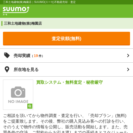
三和土地建物(株)梅園店｜SUUMO(スーモ)不動産売却・査定
三和土地建物(株)梅園店
査定依頼(無料)
売却実績
19
（
件）
所在地を見る
買取システム・無料査定・秘密厳守
ご相談を頂いてから物件調査・査定を行い、「売却プラン」(無料)
をご提案致します。その後、弊社の購入見込み客への打診を行い、
そのうえで物件の情報を公開し、販売活動を開始します。また、売
買条件の交渉、ご契約からお引き渡しまでの手続きとスケジュール