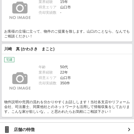
業界経験
15年
得意エリア
山口市
売却実績数
-
お客様の立場に立って、物件のご提案を致します。山口のことなら、なんでも
ご相談ください！
川崎 真 (かわさき まこと)
宅建
年齢
50代
業界経験
22年
得意エリア
山口市
売却実績数
350件
物件説明や売買の流れを分かりやすくお話しします！当社各支店やリフォーム
会社、司法書士、同業他社とのネットワークも活用して情報収集をしておりま
す。こんな家が欲しいな。。と思われたらお気軽にご相談下さい！
店舗の特徴