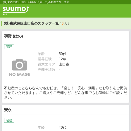
(株)東武住販山口店｜SUUMO(スーモ)不動産売却・査定
3
(株)東武住販山口店のスタッフ一覧
(
人 )
羽野 (はの)
宅建
年齢
50代
業界経験
12年
得意エリア
山口市
売却実績数
-
不動産のことならなんでもお任せ。「楽しく・安心・満足」なお取引をご提供
させていただきます。ご購入やご売却など、どんな事でもお気軽にご相談くだ
さい。
安永
宅建
年齢
40代