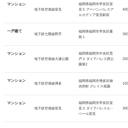
マンション
福岡県福岡市早良区室
地下鉄空港線室見
見５ アーバンパレスア
40
ルカディア室見駅前
一戸建て
福岡県福岡市早良区重
地下鉄七隈線野芥
30
留１
マンション
福岡県福岡市中央区荒
地下鉄空港線大濠公園
戸２ ダイアパレス西公
20
園第2
マンション
福岡県福岡市博多区御
地下鉄空港線博多
10
供所町 グレイス祇園
マンション
福岡県福岡市早良区室
地下鉄空港線室見
見３ ダイアパレスル・
30
ベール室見