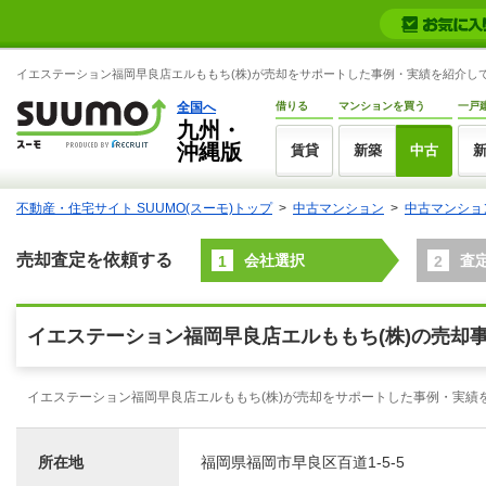
イエステーション福岡早良店エルももち(株)が売却をサポートした事例・実績を紹介してい
全国へ
借りる
マンションを買う
一戸
九州・
沖縄版
賃貸
新築
中古
不動産・住宅サイト SUUMO(スーモ)トップ
中古マンション
中古マンショ
売却査定を依頼する
会社選択
査
1
2
イエステーション福岡早良店エルももち(株)の売却
イエステーション福岡早良店エルももち(株)が売却をサポートした事例・実績
所在地
福岡県福岡市早良区百道1-5-5