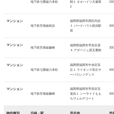
地下鉄七隈線六本松
飼１ ネオハイツ大濠第
20
2
マンション
福岡県福岡市西区内浜
地下鉄空港線姪浜
１ パークハウス姪浜駅
40
前
マンション
福岡県福岡市早良区原
地下鉄空港線藤崎
30
４ アダージュ原五番館
マンション
福岡県福岡市中央区笹
地下鉄七隈線六本松
丘１ ライオンズ笹丘サ
40
ーパスレジデンス
マンション
福岡県福岡市早良区百
地下鉄空港線藤崎
道浜１ シーサイドもも
40
ちヴェルデコート
物件種別
沿線・駅
所在地
売