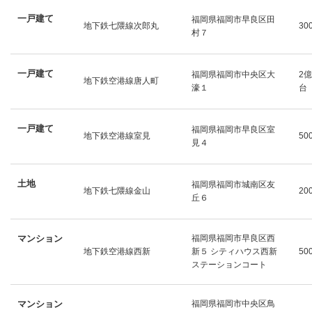
一戸建て
福岡県福岡市早良区田
地下鉄七隈線次郎丸
30
村７
一戸建て
福岡県福岡市中央区大
2億
地下鉄空港線唐人町
濠１
台
一戸建て
福岡県福岡市早良区室
地下鉄空港線室見
50
見４
土地
福岡県福岡市城南区友
地下鉄七隈線金山
20
丘６
マンション
福岡県福岡市早良区西
地下鉄空港線西新
新５ シティハウス西新
50
ステーションコート
マンション
福岡県福岡市中央区鳥