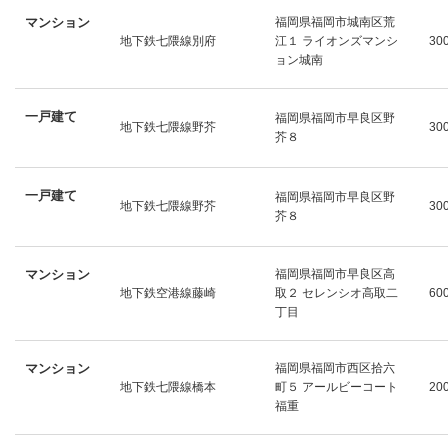
マンション
福岡県福岡市城南区荒
地下鉄七隈線別府
江１ ライオンズマンシ
30
ョン城南
一戸建て
福岡県福岡市早良区野
地下鉄七隈線野芥
30
芥８
一戸建て
福岡県福岡市早良区野
地下鉄七隈線野芥
30
芥８
マンション
福岡県福岡市早良区高
地下鉄空港線藤崎
取２ セレンシオ高取二
60
丁目
マンション
福岡県福岡市西区拾六
地下鉄七隈線橋本
町５ アールビーコート
20
福重