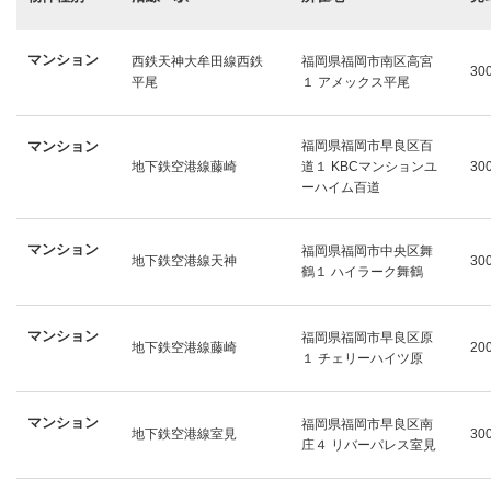
マンション
西鉄天神大牟田線西鉄
福岡県福岡市南区高宮
30
平尾
１ アメックス平尾
マンション
福岡県福岡市早良区百
地下鉄空港線藤崎
道１ KBCマンションユ
30
ーハイム百道
マンション
福岡県福岡市中央区舞
地下鉄空港線天神
30
鶴１ ハイラーク舞鶴
マンション
福岡県福岡市早良区原
地下鉄空港線藤崎
20
１ チェリーハイツ原
マンション
福岡県福岡市早良区南
地下鉄空港線室見
30
庄４ リバーパレス室見