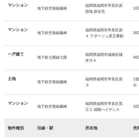
マンション
福岡県福岡市早良区原
地下鉄空港線藤崎
10
団地 原住宅
マンション
福岡県福岡市早良区原
地下鉄空港線藤崎
30
４ アダージュ原五番館
一戸建て
福岡県福岡市城南区樋
地下鉄七隈線七隈
40
井川４
土地
福岡県福岡市早良区原
1億
地下鉄空港線藤崎
３
台
マンション
福岡県福岡市早良区荒
地下鉄空港線藤崎
10
江２ 福陵ハイデンス
物件種別
沿線・駅
所在地
売