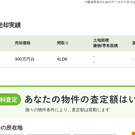
※数値算出のためのデータが十分では
売却実績
土地面積
売却価格
間取り
建物/専有面積
-
300万円台
4LDK
-
-
個々の物件条件により、査定額は変動します
件の所在地