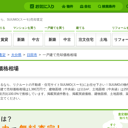
、SUUMO(スーモ)売却査定
りる
マンションを買う
一戸建てを買う
建てる
リフォーム
賃貸
新築
中古
新築
中古
注文住宅
土地
リフォ
査定
大分県
日田市
一戸建て売却価格相場
価格相場
るなら、リクルートの不動産・住宅サイトSUUMO(スーモ)にお任せ下さい！SUUMOの
て売却価格相場は1,380万円で、建物面積（中央値）は111m²、土地面積（中央値）は25
1%、前月比100.0%で推移しています。掲載実績件数を、掲載実績価格、建物面積、土地面
役立てください。