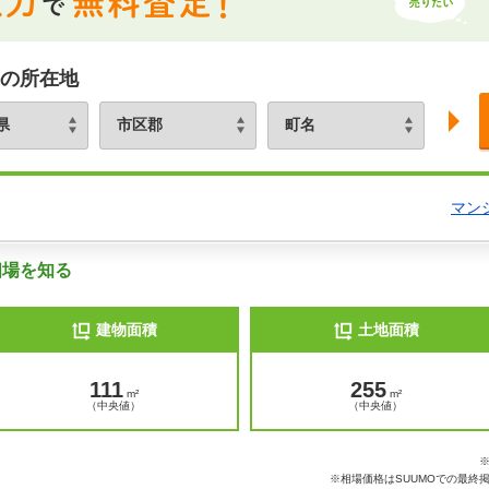
の所在地
マン
相場を知る
建物面積
土地面積
111
255
m²
m²
（中央値）
（中央値）
※相場価格はSUUMOでの最終