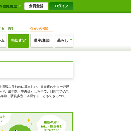
する
売る
住まいの相談
ーム
売却査定
講座/相談
暮らし
物件情報より独自に算出した、日田市の中古一戸建
5m²、築年数（中央値）は32年で、日田市の売却
積、築年数、駅徒歩別に確認することもできるので、