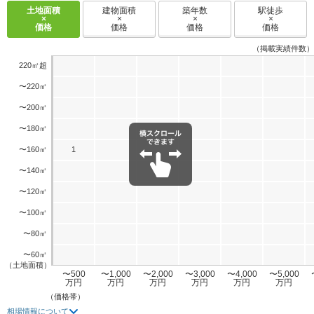
土地面積
建物面積
築年数
駅徒歩
×
×
×
×
価格
価格
価格
価格
（掲載実績件数）
220㎡超
〜220㎡
〜200㎡
〜180㎡
〜160㎡
1
〜140㎡
〜120㎡
〜100㎡
〜80㎡
〜60㎡
（土地面積）
〜500
〜1,000
〜2,000
〜3,000
〜4,000
〜5,000
万円
万円
万円
万円
万円
万円
（価格帯）
相場情報について