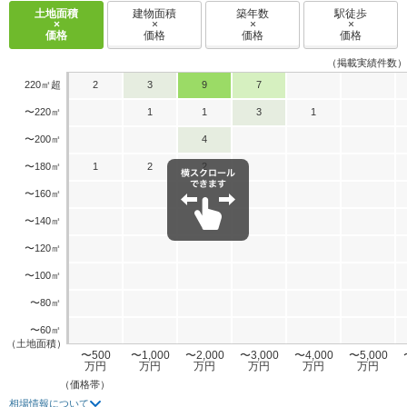
土地面積
建物面積
築年数
駅徒歩
×
×
×
×
価格
価格
価格
価格
（掲載実績件数）
220㎡超
2
3
9
7
〜220㎡
1
1
3
1
〜200㎡
4
〜180㎡
1
2
2
〜160㎡
〜140㎡
〜120㎡
〜100㎡
〜80㎡
〜60㎡
（土地面積）
〜500
〜1,000
〜2,000
〜3,000
〜4,000
〜5,000
万円
万円
万円
万円
万円
万円
（価格帯）
相場情報について