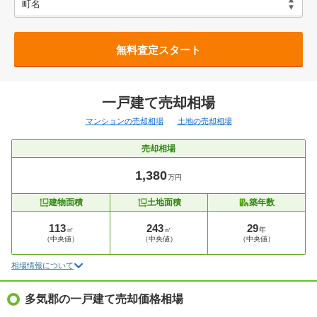
無料査定スタート
一戸建て売却相場
マンションの売却相場
土地の売却相場
売却相場
1,380
万円
建物面積
土地面積
築年数
113
243
29
㎡
㎡
年
（中央値）
（中央値）
（中央値）
相場情報について
多気郡の一戸建て売却価格相場