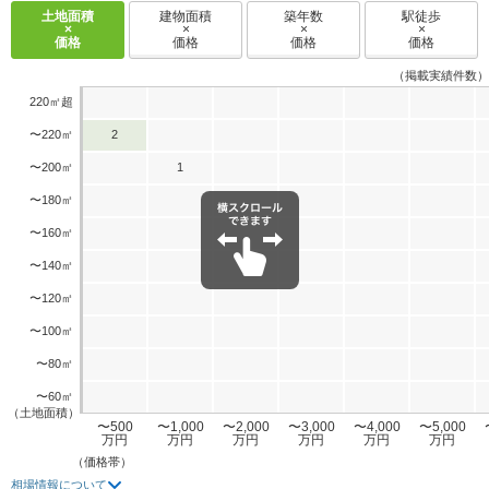
土地面積
建物面積
築年数
駅徒歩
×
×
×
×
価格
価格
価格
価格
（掲載実績件数）
220㎡超
〜220㎡
2
〜200㎡
1
〜180㎡
〜160㎡
〜140㎡
〜120㎡
〜100㎡
〜80㎡
〜60㎡
（土地面積）
〜500
〜1,000
〜2,000
〜3,000
〜4,000
〜5,000
万円
万円
万円
万円
万円
万円
（価格帯）
相場情報について