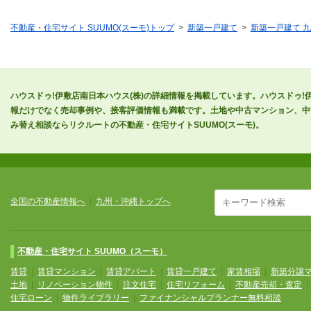
不動産・住宅サイト SUUMO(スーモ)トップ
新築一戸建て
新築一戸建て 
ハウスドゥ!伊敷店南日本ハウス(株)の詳細情報を掲載しています。ハウスドゥ!
報だけでなく売却事例や、接客評価情報も満載です。土地や中古マンション、中古
み替え相談ならリクルートの不動産・住宅サイトSUUMO(スーモ)。
全国の不動産情報へ
|
九州・沖縄トップへ
不動産・住宅サイト SUUMO（スーモ）
賃貸
|
賃貸マンション
|
賃貸アパート
|
賃貸一戸建て
|
家賃相場
|
新築分譲
土地
|
リノベーション物件
|
注文住宅
|
住宅リフォーム
|
不動産売却・査定
住宅ローン
|
物件ライブラリー
|
ファイナンシャルプランナー無料相談