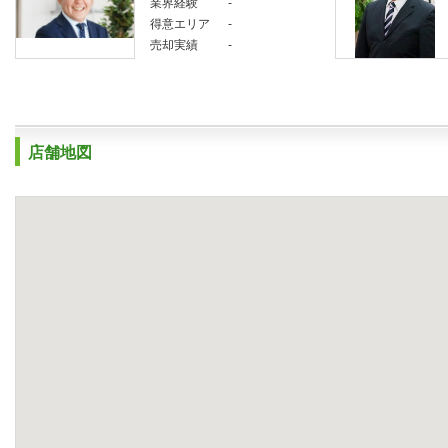
業界経験
-
得意エリア
-
売却実績
-
店舗地図