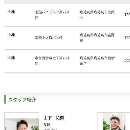
土地
南国ハイランド東バス
鹿児島県鹿児島市武岡
10
停
４
土地
鹿児島県鹿児島市吉野
南国上之原バス停
70
町
土地
市営西伊敷七丁目バス
鹿児島県鹿児島市西伊
50
停
敷７
スタッフ紹介
山下 祐樹
年齢
-