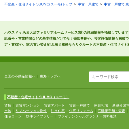
不動産・住宅サイト SUUMO(スーモ)トップ
中古一戸建て
中古一戸建て 
ハウスドゥ あま大治ファミリアホームサービス(株)の詳細情報を掲載しています
話番号・営業時間などの基本情報だけでなく売却事例や、接客評価情報も満載で
定・買取)や、家の買い替え/住み替え相談ならリクルートの不動産・住宅サイトSU
全国の不動産情報へ
|
東海トップへ
不動産・住宅サイト SUUMO（スーモ）
賃貸
|
賃貸マンション
|
賃貸アパート
|
賃貸一戸建て
|
家賃相場
|
新築分譲
土地
|
リノベーション物件
|
注文住宅
|
住宅リフォーム
|
不動産売却・査定
住宅ローン
|
物件ライブラリー
|
ファイナンシャルプランナー無料相談