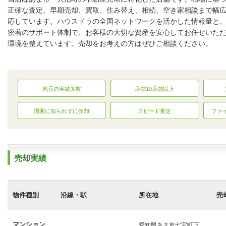
正確な査定、早期売却、買取、住み替え、相続、空き家相談まで幅
応しています。ハウスドゥの全国ネットワークを活かした情報量と
店内の様子
密着のサポート体制で、お客様の大切な資産を安心してお任せいた
環境を整えています。売却をお考えの方はぜひご相談ください。
地元の実績多数
店舗10店舗以上
周囲に知られずに売却
スピード査定
ファ
売却実績
物件種別
沿線・駅
所在地
売
マンション
愛知県あま市七宝町下