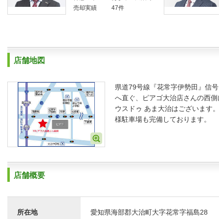
売却実績
47件
店舗地図
県道79号線『花常字伊勢田』信
へ直ぐ、ピアゴ大治店さんの西側
ウスドゥ あま大治はございます
様駐車場も完備しております。
店舗概要
所在地
愛知県海部郡大治町大字花常字福島28