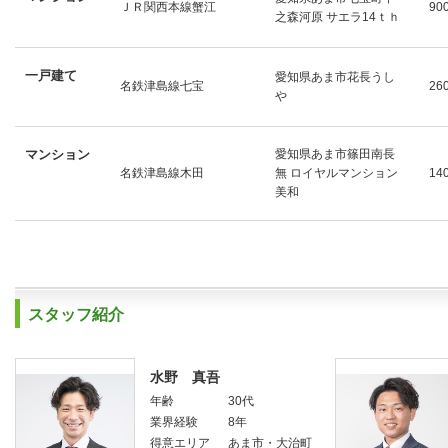
ＪＲ関西本線蟹江
90
之森河原 サエラ14ｔｈ
一戸建て
愛知県あま市花長うし
名鉄津島線七宝
26
や
マンション
愛知県あま市篠田南長
名鉄津島線木田
無 ロイヤルマンション
14
美和
スタッフ紹介
水野 真吾
年齢
30代
業界経験
8年
得意エリア
あま市・大治町