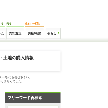
する
売る
住まいの相談
ーム
売却査定
講座/相談
暮らし
・土地の購入情報
スーモ)にお任せ下さい。
かりませんでした。
フリーワード再検索