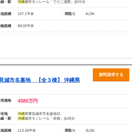
沿線・駅
沖
縄
都市モノレール「てだこ浦西」歩51分
土地面積
107.1平米
間取り
4LDK
建物面積
99.05平米
資料請求する
見城市名嘉地 【全３棟】
沖
縄
県
販売価格
4580万円
所在地
沖
縄
県豊見城市字名嘉地31
沿線・駅
沖
縄
都市モノレール「赤嶺」歩26分
土地面積
113.38平米
間取り
3LDK