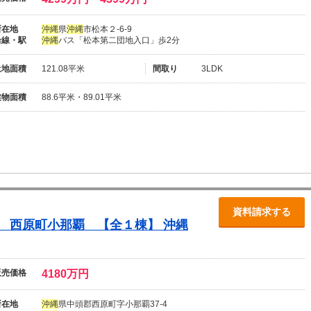
所在地
沖
縄
県
沖
縄
市松本２-6-9
沿線・駅
沖
縄
バス「松本第二団地入口」歩2分
土地面積
121.08平米
間取り
3LDK
建物面積
88.6平米・89.01平米
資料請求する
縄
西原町小那覇 【全１棟】
沖
縄
販売価格
4180万円
所在地
沖
縄
県中頭郡西原町字小那覇37-4