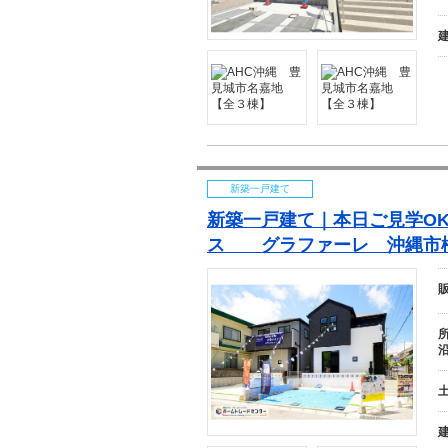
新築一戸建て
新築一戸建て｜本日ご見学O
ス グラファーレ
沖
縄
市