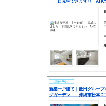
日見学できます♪♪ AHC
新築一戸建て
新築一戸建て｜飯田グルー
グガーデン
沖
縄
市松本２