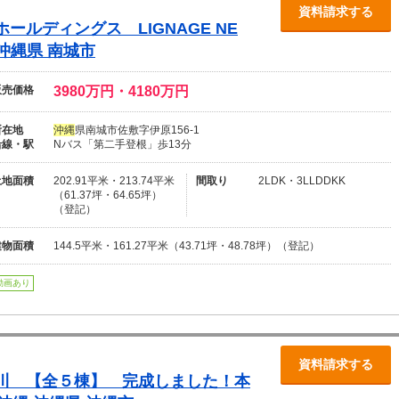
資料請求する
ルディングス LIGNAGE NE
沖
縄
県 南城市
販売価格
3980万円・4180万円
所在地
沖
縄
県南城市佐敷字伊原156-1
沿線・駅
Nバス「第二手登根」歩13分
土地面積
202.91平米・213.74平米
間取り
2LDK・3LLDDKK
（61.37坪・64.65坪）
（登記）
建物面積
144.5平米・161.27平米（43.71坪・48.78坪）（登記）
動画あり
資料請求する
川 【全５棟】 完成しました！本