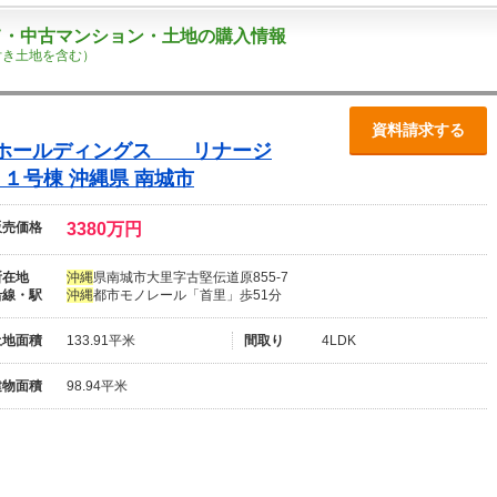
て・中古マンション・土地の購入情報
付き土地を含む）
資料請求する
プホールディングス リナージ
１１号棟
沖
縄
県 南城市
販売価格
3380万円
所在地
沖
縄
県南城市大里字古堅伝道原855-7
沿線・駅
沖
縄
都市モノレール「首里」歩51分
土地面積
133.91平米
間取り
4LDK
建物面積
98.94平米