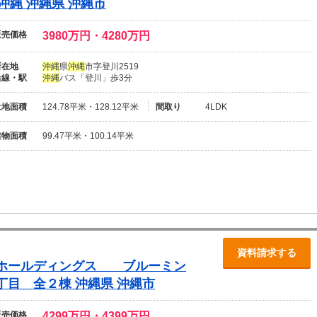
沖
縄
沖
縄
県
沖
縄
市
販売価格
3980万円・4280万円
所在地
沖
縄
県
沖
縄
市字登川2519
沿線・駅
沖
縄
バス「登川」歩3分
土地面積
124.78平米・128.12平米
間取り
4LDK
建物面積
99.47平米・100.14平米
資料請求する
プホールディングス ブルーミン
丁目 全２棟
沖
縄
県
沖
縄
市
販売価格
4299万円・4399万円