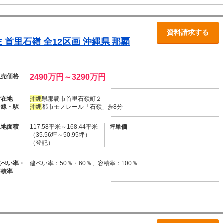
資料請求する
CE 首里石嶺 全12区画
沖
縄
県 那覇
販売価格
2490万円～3290万円
所在地
沖
縄
県那覇市首里石嶺町２
沿線・駅
沖
縄
都市モノレール「石嶺」歩8分
土地面積
117.58平米～168.44平米
坪単価
（35.56坪～50.95坪）
（登記）
建ぺい率・
建ペい率：50％・60％、容積率：100％
容積率