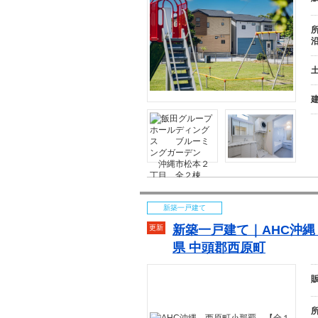
新築一戸建て
新築一戸建て｜AHC
沖
更新
県 中頭郡西原町