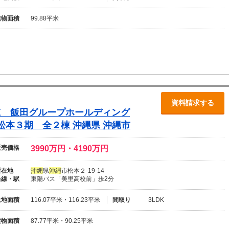
建物面積
99.88平米
資料請求する
K 飯田グループホールディング
松本３期 全２棟
沖
縄
県
沖
縄
市
販売価格
3990万円・4190万円
所在地
沖
縄
県
沖
縄
市松本２-19-14
沿線・駅
東陽バス「美里高校前」歩2分
土地面積
116.07平米・116.23平米
間取り
3LDK
建物面積
87.77平米・90.25平米