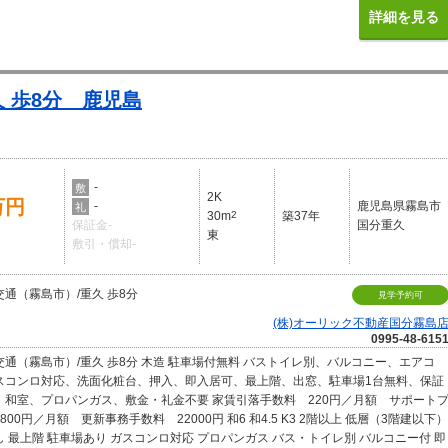
詳細を見る
 歩8分 鹿児島
-
敷
2K
万円
-
鹿児島県霧島市
礼
30m
2
築37年
保証金-
国分重久
東
敷引・償却-
通（霧島市）/重久 歩8分
見学予約可
(株)オーリック不動産国分霧島
0995-48-615
交通（霧島市）/重久 歩8分 木造 駐車場付無料 バストイレ別、バルコニー、エアコ
スコンロ対応、洗面化粧台、押入、即入居可、最上階、出窓、駐車場1台無料、保証
、和室、プロパンガス、敷金・礼金不要 家賃引落手数料 220円／月額 サポート
800円／月額 更新事務手数料 22000円 和6 和4.5 K3 2階以上 低層（3階建以下）
 最上階 駐車場あり ガスコンロ対応 プロパンガス バス・トイレ別 バルコニー付 即