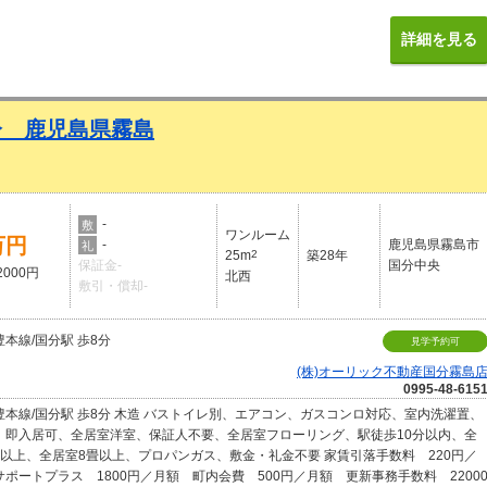
保証人不要 エアコン付 ２階以上 間取図付き 写真付き 定期借家を含まない by SUU
詳細を見る
分 鹿児島県霧島
-
敷
ワンルーム
万円
-
鹿児島県霧島市
礼
25m
2
築28年
保証金-
国分中央
2000円
北西
敷引・償却-
本線/国分駅 歩8分
見学予約可
(株)オーリック不動産国分霧島
0995-48-615
豊本線/国分駅 歩8分 木造 バストイレ別、エアコン、ガスコンロ対応、室内洗濯置、
、即入居可、全居室洋室、保証人不要、全居室フローリング、駅徒歩10分以内、全
畳以上、全居室8畳以上、プロパンガス、敷金・礼金不要 家賃引落手数料 220円／
ポートプラス 1800円／月額 町内会費 500円／月額 更新事務手数料 2200