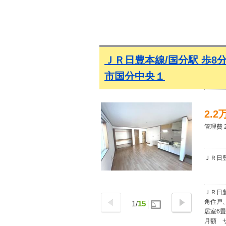
入居可 
MO
ＪＲ日豊本線/国分駅 歩8
市国分中央１
2.2
管理費 
ＪＲ日豊
ＪＲ日
角住戸
1
/
15
居室6
月額 サ