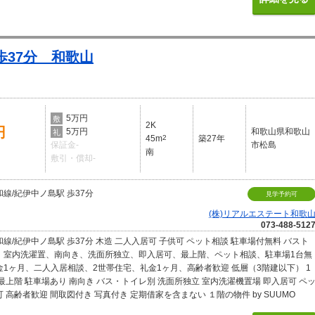
歩37分 和歌山
5万円
敷
2K
円
5万円
和歌山県和歌山
礼
45m
2
築27年
保証金-
市松島
南
敷引・償却-
線/紀伊中ノ島駅 歩37分
見学予約可
(株)リアルエステート和歌
073-488-512
線/紀伊中ノ島駅 歩37分 木造 二人入居可 子供可 ペット相談 駐車場付無料 バスト
、室内洗濯置、南向き、洗面所独立、即入居可、最上階、ペット相談、駐車場1台無
金1ヶ月、二人入居相談、2世帯住宅、礼金1ヶ月、高齢者歓迎 低層（3階建以下） 1
最上階 駐車場あり 南向き バス・トイレ別 洗面所独立 室内洗濯機置場 即入居可 ペ
 高齢者歓迎 間取図付き 写真付き 定期借家を含まない １階の物件 by SUUMO