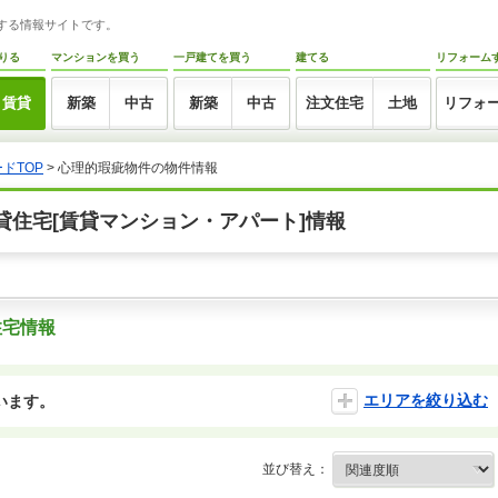
トする情報サイトです。
りる
マンションを買う
一戸建てを買う
建てる
リフォーム
賃貸
新築
中古
新築
中古
注文住宅
土地
リフォ
ドTOP
>
心理的瑕疵物件の物件情報
貸住宅[賃貸マンション・アパート]情報
住宅情報
エリアを絞り込む
います。
並び替え：