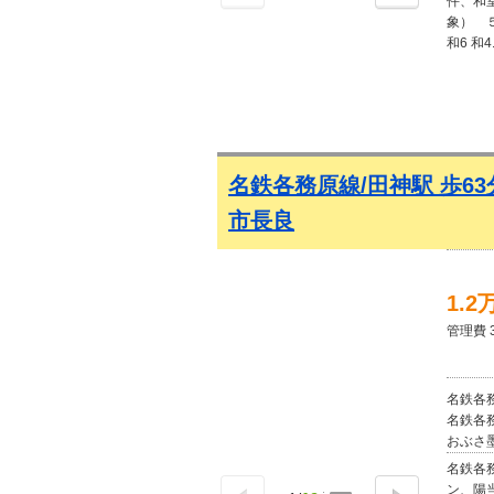
件、和
象） 
和6 和
独立 シ
まない b
名鉄各務原線/田神駅 歩6
市長良
1.2
管理費 
名鉄各務
名鉄各務
おぶさ墨
名鉄各
ン、陽