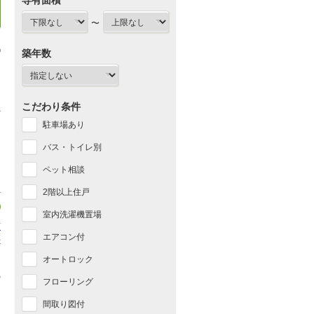
専有面積
〜
築年数
こだわり条件
駐車場あり
バス・トイレ別
ペット相談
2階以上住戸
室内洗濯機置場
店
エアコン付
1
オートロック
プ
フローリング
間取り図付