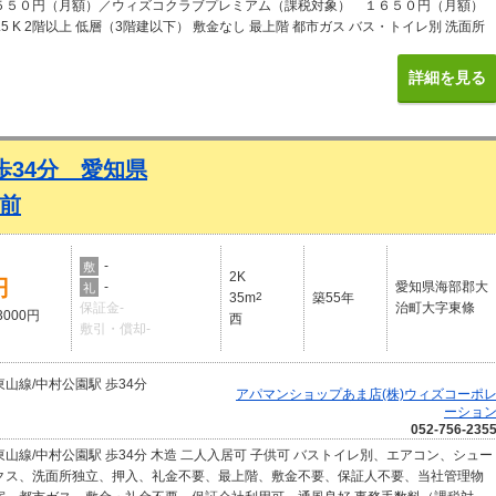
５５０円（月額）／ウィズコクラブプレミアム（課税対象） １６５０円（月額）
4.5 K 2階以上 低層（3階建以下） 敷金なし 最上階 都市ガス バス・トイレ別 洗面所
ューズボックス 保証人不要 エアコン付 ２階以上 間取図付き 写真付き 定期借家を含
y SUUMO
詳細を見る
歩34分 愛知県
前
-
敷
2K
円
-
愛知県海部郡大
礼
35m
2
築55年
保証金-
治町大字東條
3000円
西
敷引・償却-
山線/中村公園駅 歩34分
アパマンショップあま店(株)ウィズコーポ
ーショ
052-756-235
山線/中村公園駅 歩34分 木造 二人入居可 子供可 バストイレ別、エアコン、シュー
クス、洗面所独立、押入、礼金不要、最上階、敷金不要、保証人不要、当社管理物