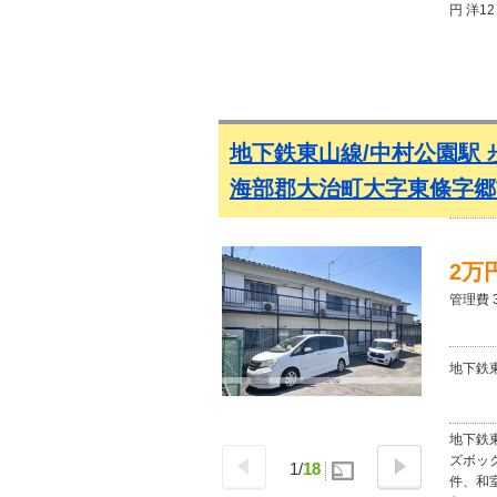
円 洋1
トイレ別
き 定期
地下鉄東山線/中村公園駅 
海部郡大治町大字東條字郷
2万
管理費 
地下鉄東
地下鉄東
ズボッ
1
/
18
件、和