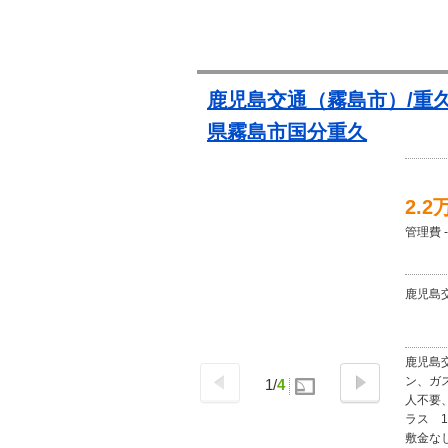
鹿児島交通（霧島市）/重久
県霧島市国分重久
2.2
管理費 -
鹿児島交
鹿児島
ン、ガ
1
/
4
人不要
ラス 1
敷金なし