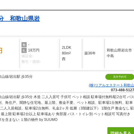
5分 和歌山県岩
-
敷
2LDK
円
18万円
和歌山県岩出市
礼
80m
2
築36年
保証金-
中島
西
敷引・償却-
山線/岩出駅 歩35分
見学予約可
(株)リアルエステート和歌
073-488-512
山線/岩出駅 歩35分 木造 二人入居可 子供可 ペット相談 駐車場付無料/駐2台可 バ
別、角住戸、閑静な住宅地、最上階、敷金不要、ペット相談、駐車場1台無料、駐車
二人入居相談、駐車場2台無料、礼金2ヶ月 低層（3階建以下） 1階住戸 敷金なし 駐
 最上階 駐車場2台以上 駐車場あり 角部屋 バス・トイレ別 ペット相談可 写真付き
を含まない １階の物件 by SUUMO
詳細を見る