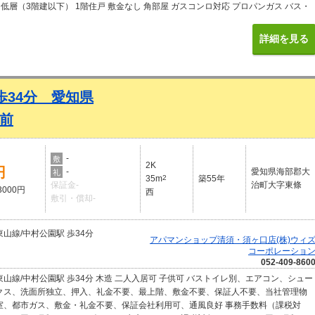
2 低層（3階建以下） 1階住戸 敷金なし 角部屋 ガスコンロ対応 プロパンガス バス・
 フローリング 室内洗濯機置場 即入居可 保証人不要 エアコン付 間取図付き 写真付
借家を含まない １階の物件 by SUUMO
詳細を見る
歩34分 愛知県
前
-
敷
2K
円
-
愛知県海部郡大
礼
35m
2
築55年
保証金-
治町大字東條
3000円
西
敷引・償却-
山線/中村公園駅 歩34分
アパマンショップ清須・須ヶ口店(株)ウィ
コーポレーショ
052-409-860
山線/中村公園駅 歩34分 木造 二人入居可 子供可 バストイレ別、エアコン、シュー
クス、洗面所独立、押入、礼金不要、最上階、敷金不要、保証人不要、当社管理物
室、都市ガス、敷金・礼金不要、保証会社利用可、通風良好 事務手数料（課税対