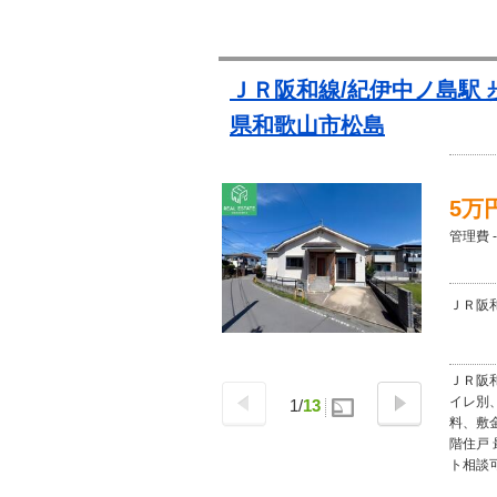
ＪＲ阪和線/紀伊中ノ島駅 
県和歌山市松島
5万
管理費 -
ＪＲ阪和
ＪＲ阪和
イレ別
1
/
13
料、敷
階住戸 
ト相談可