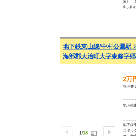
象） 
和6 和
独立 シ
まない b
地下鉄東山線/中村公園駅 
海部郡大治町大字東條字郷
2万
管理費 
地下鉄東
地下鉄東
ズボッ
1
/
18