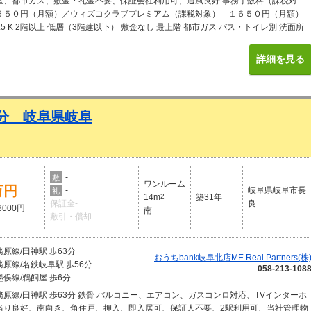
室、都市ガス、敷金・礼金不要、保証会社利用可、通風良好 事務手数料（課税対
５５０円（月額）／ウィズコクラブプレミアム（課税対象） １６５０円（月額）
4.5 K 2階以上 低層（3階建以下） 敷金なし 最上階 都市ガス バス・トイレ別 洗面所
ューズボックス 保証人不要 エアコン付 ２階以上 間取図付き 写真付き 定期借家を含
y SUUMO
詳細を見る
3分 岐阜県岐阜
-
敷
ワンルーム
万円
-
岐阜県岐阜市長
礼
14m
2
築31年
保証金-
良
3000円
南
敷引・償却-
原線/田神駅 歩63分
おうちbank岐阜北店ME Real Partners(株
原線/名鉄岐阜駅 歩56分
058-213-108
俣線/鵜飼屋 歩6分
務原線/田神駅 歩63分 鉄骨 バルコニー、エアコン、ガスコンロ対応、TVインターホ
当り良好、南向き、角住戸、押入、即入居可、保証人不要、2駅利用可、当社管理物