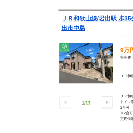
ＪＲ和歌山線/岩出駅 歩3
出市中島
9万
管理費 -
ＪＲ和歌
ＪＲ和歌
トイレ
1
/
13
2台可、
車2台可
定期借家