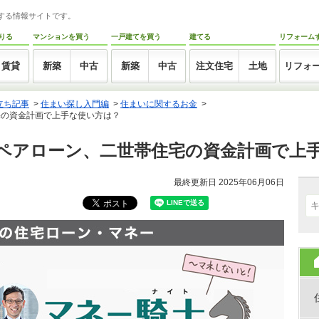
トする情報サイトです。
りる
マンションを買う
一戸建てを買う
建てる
リフォーム
賃貸
新築
中古
新築
中古
注文住宅
土地
リフォ
立ち記事
>
住まい探し入門編
>
住まいに関するお金
>
宅の資金計画で上手な使い方は？
ペアローン、二世帯住宅の資金計画で上
最終更新日 2025年06月06日