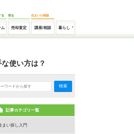
する
売る
住まいの相談
ーム
売却査定
講座/相談
暮らし
手な使い方は？
検索
記事カテゴリ一覧
住まい探し入門