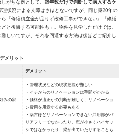
敗しがちな例として、
築年数だけで判断して購入するケ
管理状況による支障はさほどないですが、同じ築20年の
から『修繕積立金が足りず改修工事ができない』『修繕
などと後悔する可能性も」。物件を見学しただけでは、
は難しいですが、それを回避する方法は後ほどご紹介し
とデメリット
デメリット
・管理状況などの現状把握が難しい
・イチからのリノベーションは手間がかかる
好みの家
・価格が適正かの判断が難しく、リノベーショ
ン費用を用意する必要もある
・築古ほどリノベーションできない共用部がバ
リアフリーでなかったり、窓が小さくハイサッ
シではなかったり、梁が出ていたりすることも