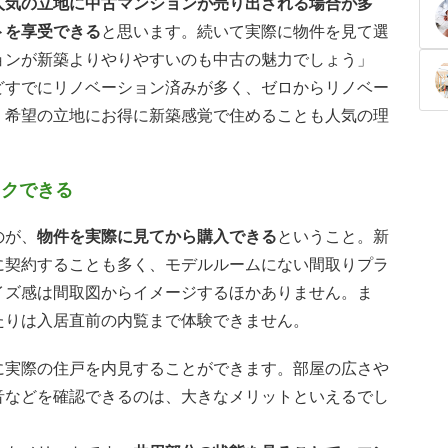
人気の立地に中古マンションが売り出される場合が多
トを享受できる
と思います。続いて実際に物件を見て選
ョンが新築よりやりやすいのも中古の魅力でしょう」
どすでにリノベーション済みが多く、ゼロからリノベー
、希望の立地にお得に新築感覚で住めることも人気の理
ックできる
のが、
物件を実際に見てから購入できる
ということ。新
に契約することも多く、モデルルームにない間取りプラ
イズ感は間取図からイメージするほかありません。ま
たりは入居直前の内覧まで体験できません。
に実際の住戸を内見することができます。部屋の広さや
音などを確認できるのは、大きなメリットといえるでし