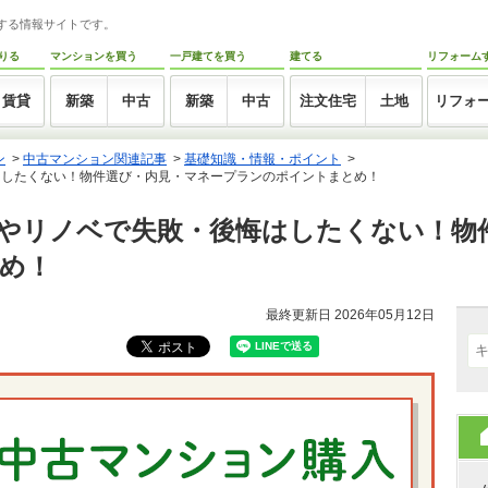
トする情報サイトです。
りる
マンションを買う
一戸建てを買う
建てる
リフォーム
賃貸
新築
中古
新築
中古
注文住宅
土地
リフォ
ン
>
中古マンション関連記事
>
基礎知識・情報・ポイント
>
はしたくない！物件選び・内見・マネープランのポイントまとめ！
やリノベで失敗・後悔はしたくない！物
め！
最終更新日 2026年05月12日