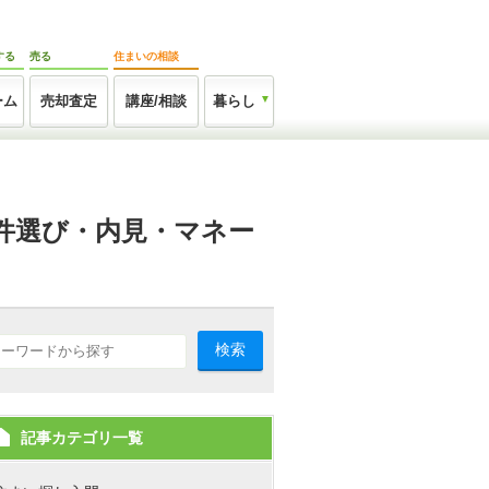
する
売る
住まいの相談
ーム
売却査定
講座/相談
暮らし
件選び・内見・マネー
検索
記事カテゴリ一覧