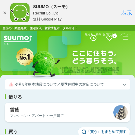
SUUMO（スーモ）
×
表示
Recruit Co., Ltd.
無料 Google Play
全国の不動産売買・住宅購入・賃貸情報ポータルサイト
最近みた物件
お気に入り
メニュー
0
令和8年熊本地震について／夏季休暇中の対応について
借りる
賃貸
マンション・アパート・一戸建て
買う
「買う」をまとめて探す