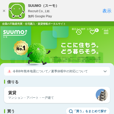
SUUMO（スーモ）
×
表示
Recruit Co., Ltd.
無料 Google Play
全国の不動産売買・住宅購入・賃貸情報ポータルサイト
最近みた物件
お気に入り
メニュー
0
令和8年熊本地震について／夏季休暇中の対応について
借りる
賃貸
マンション・アパート・一戸建て
買う
「買う」をまとめて探す